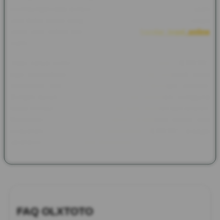
perlindungan data serta kestabilan sistem. Hal ini menjadi salah
satu faktor utama yang membuat OLXTOTO dipercaya sebagai
salah satu pilihan dalam kategori situs
bandar togel online
resmi.
Tidak hanya berfokus pada akses dan keamanan, OLXTOTO
juga menyediakan layanan pelanggan yang responsif untuk
membantu pengguna dalam mengatasi berbagai kendala.
Dengan dukungan yang tersedia secara konsisten, pengguna
dapat merasakan pengalaman yang lebih nyaman dan terarah.
Kombinasi antara kemudahan akses, keamanan sistem, dan
pelayanan yang profesional menjadikan OLXTOTO sebagai
sarana bermain yang dapat diandalkan.
FAQ OLXTOTO