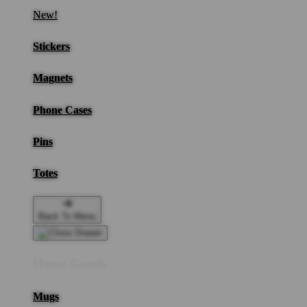
New!
Stickers
Magnets
Phone Cases
Pins
Totes
Back To Menu
Home Goods
Mugs