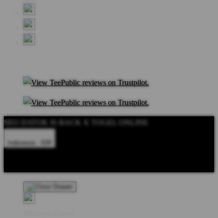
SEO DATOK IS BACK X TOGEL ONLINE
Indonesia - IDR
Product Safety
Intellectual Property Policy
CA: Do Not Sell My
Personal Information
Privacy Policy
Terms
Welcome Guest!