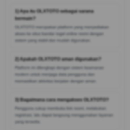
1) Apa itu OLXTOTO sebagai sarana
bermain?
OLXTOTO merupakan platform yang menyediakan
akses ke situs bandar togel online resmi dengan
sistem yang stabil dan mudah digunakan.
2) Apakah OLXTOTO aman digunakan?
Platform ini dilengkapi dengan sistem keamanan
modern untuk menjaga data pengguna dan
memastikan aktivitas berjalan dengan aman.
3) Bagaimana cara mengakses OLXTOTO?
Pengguna cukup membuka link resmi, melakukan
registrasi, lalu dapat langsung menggunakan layanan
yang tersedia.