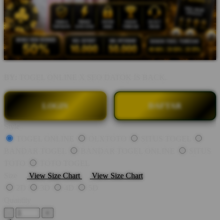
BY:
TOGEL ONLINE X SEO DATOK IS BACK.
LOGIN
DAFTAR
Style
TOGEL ONLINE
OLXTOTO
SITUS TOGEL
BANDAR TOGEL
BANDAR TOGEL ONLINE
SITUS
TOTO
TOTO TOGEL
Size
View Size Chart
View Size Chart
2D
3D
4D
5D
Quantity
-
+