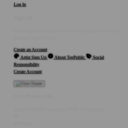
Log In
Sign Up
Create an account to save your favorite designs for viewing
anytime, on any device.
Create an Account
Artist Sign Up
About TeePublic
Social
Responsibility
Create Account
Cart Preview (0)
You're
IDR5,000
Away from
FREE US Shipping!
$0
IDR5,000