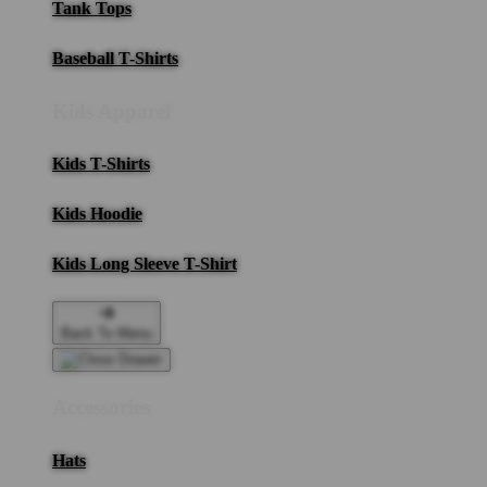
Tank Tops
Baseball T-Shirts
Kids Apparel
Kids T-Shirts
Kids Hoodie
Kids Long Sleeve T-Shirt
Back To Menu
Accessories
Hats