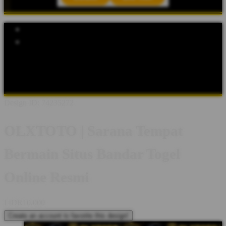
Explore Categories
Popular Products
Shop All Designs
TOGEL ONLINE
OLXTOTO
SITUS TOGEL
BANDAR TOGEL
BANDAR TOGEL ONLINE
SITUS TOTO
TOTO TOGEL
Design ID: 74235272
OLXTOTO | Sarana Tempat
Bermain Situs Bandar Togel
Online Resmi
I
IDR10,000
Create an account to favorite this design!