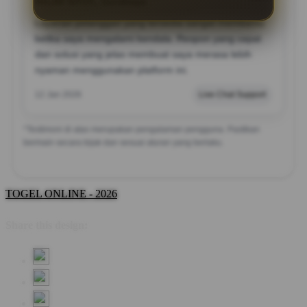
MILIM NAVA, Surabaya
?????
Layanan pelanggan yang tersedia sangat membantu
ketika saya mengalami kendala. Respon yang cepat
dan solusi yang jelas membuat saya merasa lebih
nyaman menggunakan platform ini.
12 Jan 2026
Live Chat Support
*Testimoni di atas merupakan pengalaman pengguna. Pastikan
bermain secara bijak dan sesuai aturan yang berlaku.
TOGEL ONLINE - 2026
Share this design: